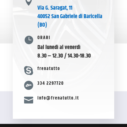

Via G. Saragat, 11
40052 San Gabriele di Baricella
(BO)
ORARI

Dal lunedì al venerdì
8.30 – 12.30 / 14.30-18.30
frenatutto

334 2297720

info@frenatutto.it
